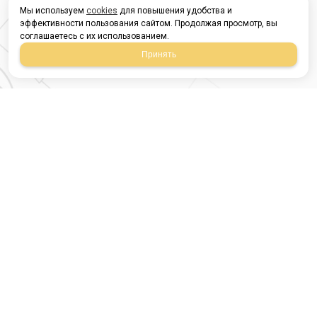
Мы используем
cookies
для повышения удобства и
эффективности пользования сайтом. Продолжая просмотр, вы
соглашаетесь с их использованием.
Принять
Магазин строительных
материалов
420054, Республика
Татарстан
г.Казань, ул.Татарстан,
9
г.Казань, ул.Ямашева,