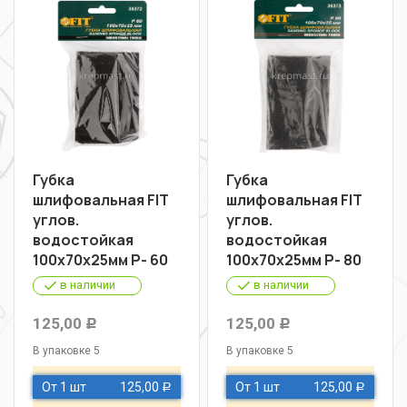
Губка
Губка
шлифовальная FIT
шлифовальная FIT
углов.
углов.
водостойкая
водостойкая
100х70х25мм Р- 60
100х70х25мм Р- 80
в наличии
в наличии
125,00
125,00
Р
Р
В упаковке 5
В упаковке 5
От 1 шт
125,00
От 1 шт
125,00
Р
Р