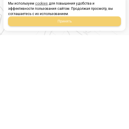
Мы используем
cookies
для повышения удобства и
эффективности пользования сайтом. Продолжая просмотр, вы
соглашаетесь с их использованием.
Принять
Магазин строительных
материалов
420054, Республика
Татарстан
г.Казань, ул.Татарстан,
9
г.Казань, ул.Ямашева,