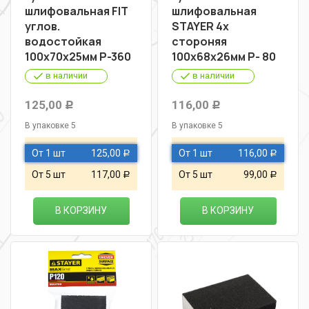
шлифовальная FIT
шлифовальная
углов.
STAYER 4х
водостойкая
стороняя
100х70х25мм Р-360
100х68х26мм Р- 80
в наличии
в наличии
125,00
116,00
Р
Р
В упаковке 5
В упаковке 5
От 1 шт
125,00
От 1 шт
116,00
Р
Р
От 5 шт
117,00
От 5 шт
99,00
Р
Р
В КОРЗИНУ
В КОРЗИНУ