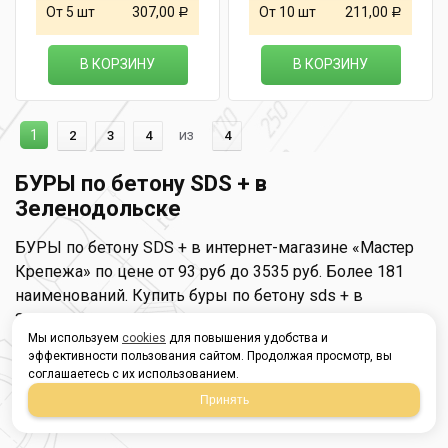
От 5 шт
307,00
От 10 шт
211,00
Р
Р
В КОРЗИНУ
В КОРЗИНУ
1
из
2
3
4
4
БУРЫ по бетону SDS + в
Зеленодольске
БУРЫ по бетону SDS + в интернет-магазине «Мастер
Крепежа» по цене от 93 руб до 3535 руб. Более 181
наименований. Купить буры по бетону sds + в
Зеленодольске выгодно Вы можете on-line на нашем
Мы используем
cookies
для повышения удобства и
сайте, или отправив заявку по почте, а также по
эффективности пользования сайтом. Продолжая просмотр, вы
телефону или в пункте выдачи компании г. Казань, ул.
соглашаетесь с их использованием.
Татарстан, 9, магазин "Мастер Крепежа". Доставка по
Принять
Республике Татарстан и другие регионы РФ.