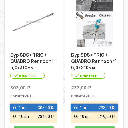
Бур SDS+ TRIO /
Бур SDS+ TRIO /
QUADRO Rennbohr"
QUADRO Rennbohr"
6,0х310мм
6,0х210мм
в наличии
в наличии
303,00
233,00
Р
Р
В упаковке 10
В упаковке 10
От 1 шт
303,00
От 1 шт
233,00
Р
Р
От 10 шт
284,00
От 10 шт
219,00
Р
Р