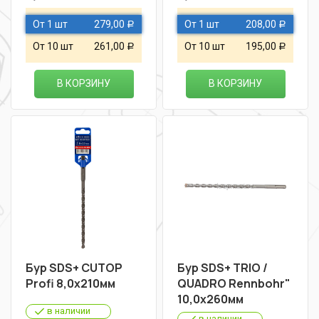
От 1 шт
279,00
От 1 шт
208,00
Р
Р
От 10 шт
261,00
От 10 шт
195,00
Р
Р
В КОРЗИНУ
В КОРЗИНУ
Бур SDS+ CUTOP
Бур SDS+ TRIO /
Profi 8,0х210мм
QUADRO Rennbohr"
10,0х260мм
в наличии
в наличии