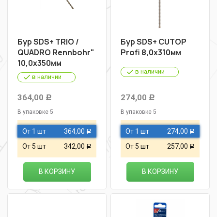
Бур SDS+ TRIO /
Бур SDS+ CUTOP
QUADRO Rennbohr"
Profi 8,0х310мм
10,0х350мм
в наличии
в наличии
364,00
274,00
Р
Р
В упаковке 5
В упаковке 5
От 1 шт
364,00
От 1 шт
274,00
Р
Р
От 5 шт
342,00
От 5 шт
257,00
Р
Р
В КОРЗИНУ
В КОРЗИНУ