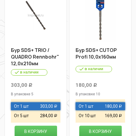
Бур SDS+ TRIO /
Бур SDS+ CUTOP
QUADRO Rennbohr"
Profi 10,0х160мм
12,0х210мм
в наличии
в наличии
303,00
180,00
Р
Р
В упаковке 5
В упаковке 10
От 1 шт
303,00
От 1 шт
180,00
Р
Р
От 5 шт
284,00
От 10 шт
169,00
Р
Р
В КОРЗИНУ
В КОРЗИНУ