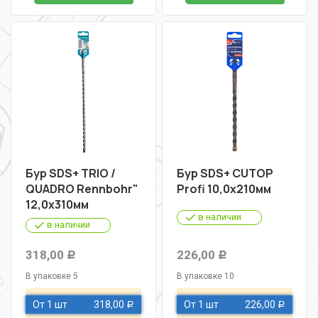
Бур SDS+ TRIO /
Бур SDS+ CUTOP
QUADRO Rennbohr"
Profi 10,0х210мм
12,0х310мм
в наличии
в наличии
318,00
226,00
Р
Р
В упаковке 5
В упаковке 10
От 1 шт
318,00
От 1 шт
226,00
Р
Р