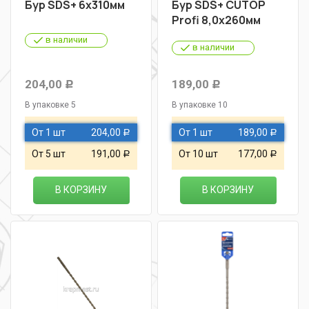
Бур SDS+ 6х310мм
Бур SDS+ CUTOP
Profi 8,0х260мм
в наличии
в наличии
204,00
189,00
Р
Р
В упаковке 5
В упаковке 10
От 1 шт
204,00
От 1 шт
189,00
Р
Р
От 5 шт
191,00
От 10 шт
177,00
Р
Р
В КОРЗИНУ
В КОРЗИНУ