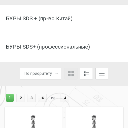
БУРЫ SDS + (пр-во Китай)
БУРЫ SDS+ (профессиональные)
По приоритету
1
из
2
3
4
4