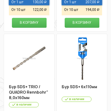
От 1 шт
130,00
От 1 шт
207,00
Р
Р
От 10 шт
122,00
От 10 шт
194,00
Р
Р
В КОРЗИНУ
В КОРЗИНУ
Бур SDS+ TRIO /
Бур SDS+ 6х110мм
QUADRO Rennbohr"
8,0х160мм
в наличии
в наличии