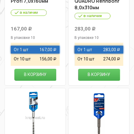
Profi 7,0х160мм
QUADRO Rennbohr"
8,0х310мм
в наличии
в наличии
167,00
283,00
Р
Р
В упаковке 10
В упаковке 10
От 1 шт
167,00
От 1 шт
283,00
Р
Р
От 10 шт
156,00
От 10 шт
274,00
Р
Р
В КОРЗИНУ
В КОРЗИНУ