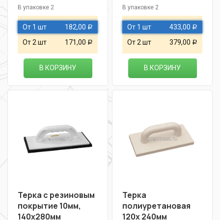
В упаковке 2
В упаковке 2
От 1 шт
182,00
От 1 шт
433,00
Р
Р
От 2 шт
171,00
От 2 шт
379,00
Р
Р
В КОРЗИНУ
В КОРЗИНУ
Терка с резиновым
Терка
покрытие 10мм,
полиуретановая
140х280мм
120х 240мм