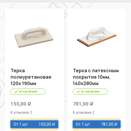
Терка
Терка с латексным
полиуретановая
покрытие 10мм,
120х 190мм
140х280мм
в наличии
в наличии
155,00
781,00
Р
Р
В упаковке 2
В упаковке 2
От 1 шт
155,00
От 1 шт
781,00
Р
Р