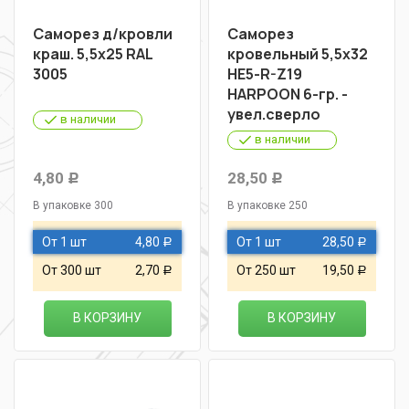
Саморез д/кровли
Саморез
краш. 5,5х25 RAL
кровельный 5,5х32
3005
HE5-R-Z19
HARPOON 6-гр. -
увел.сверло
в наличии
в наличии
4,80
28,50
Р
Р
В упаковке 300
В упаковке 250
От 1 шт
4,80
От 1 шт
28,50
Р
Р
От 300 шт
2,70
От 250 шт
19,50
Р
Р
В КОРЗИНУ
В КОРЗИНУ