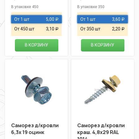
В упаковке 450
В упаковке 350
От 1 шт
5,00
От 1 шт
3,60
Р
Р
От 450 шт
3,10
От 350 шт
2,20
Р
Р
В КОРЗИНУ
В КОРЗИНУ
Саморез д/кровли
Саморез д/кровли
6,3х 19 оцинк
краш. 4,8х29 RAL