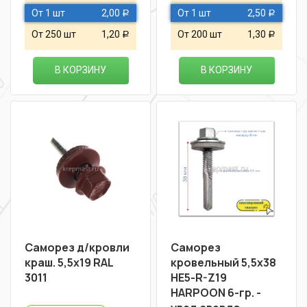
От 1 шт
2,00
От 1 шт
2,50
Р
Р
От 250 шт
1,20
От 200 шт
1,30
Р
Р
В КОРЗИНУ
В КОРЗИНУ
Саморез д/кровли
Саморез
краш. 5,5х19 RAL
кровельный 5,5х38
3011
HE5-R-Z19
HARPOON 6-гр. -