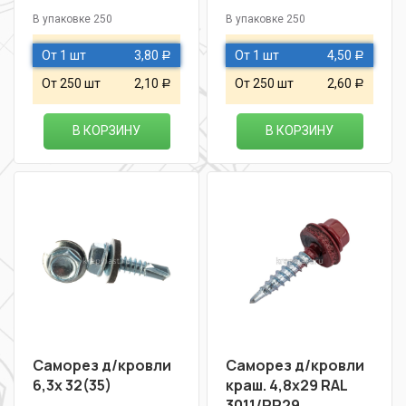
В упаковке 250
В упаковке 250
От 1 шт
3,80
От 1 шт
4,50
Р
Р
От 250 шт
2,10
От 250 шт
2,60
Р
Р
В КОРЗИНУ
В КОРЗИНУ
Саморез д/кровли
Саморез д/кровли
6,3х 32(35)
краш. 4,8х29 RAL
3011/RR29