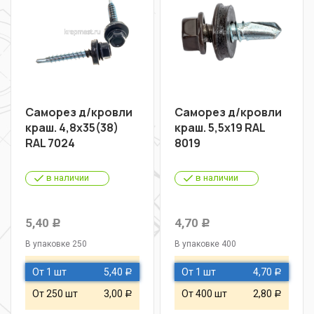
Саморез д/кровли
Саморез д/кровли
краш. 4,8х35(38)
краш. 5,5х19 RAL
RAL 7024
8019
в наличии
в наличии
5,40
4,70
Р
Р
В упаковке 250
В упаковке 400
От 1 шт
5,40
От 1 шт
4,70
Р
Р
От 250 шт
3,00
От 400 шт
2,80
Р
Р