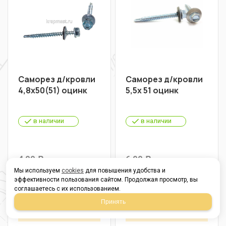
Саморез д/кровли
Саморез д/кровли
4,8х50(51) оцинк
5,5х 51 оцинк
в наличии
в наличии
4,00
6,00
Р
Р
Мы используем
cookies
для повышения удобства и
В упаковке 200
В упаковке 150
эффективности пользования сайтом. Продолжая просмотр, вы
соглашаетесь с их использованием.
От 1 шт
4,00
От 1 шт
6,00
Р
Р
Принять
От 200 шт
2,40
От 150 шт
3,80
Р
Р