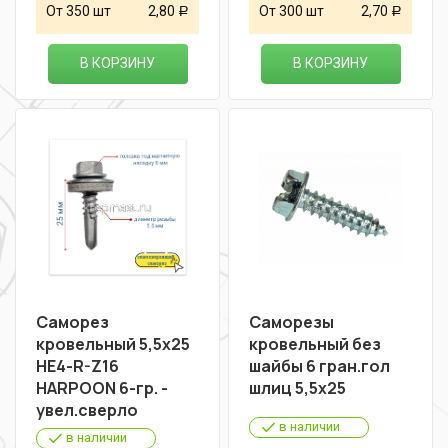
От 350 шт
2,80
От 300 шт
2,70
Р
Р
В КОРЗИНУ
В КОРЗИНУ
Саморез
Саморезы
кровельный 5,5х25
кровельный без
НЕ4-R-Z16
шайбы 6 гран.гол
HARPOON 6-гр. -
шлиц 5,5х25
увел.сверло
в наличии
в наличии