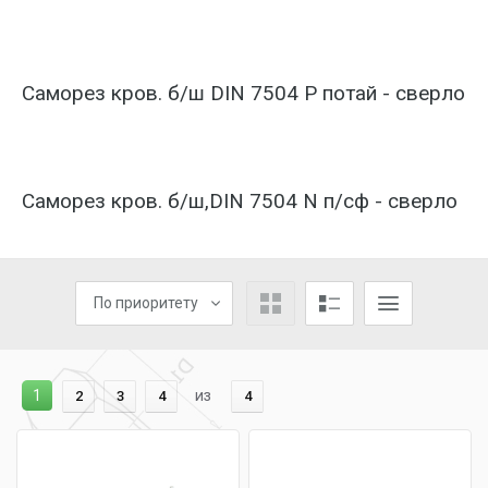
Саморез кров. б/ш DIN 7504 P потай - сверло
Саморез кров. б/ш,DIN 7504 N п/сф - сверло
По приоритету
1
из
2
3
4
4