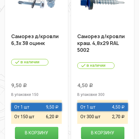
Саморез д/кровли
Саморез д/кровли
6,3х 38 оцинк
краш. 4,8х29 RAL
5002
в наличии
в наличии
9,50
4,50
Р
Р
В упаковке 150
В упаковке 300
От 1 шт
9,50
От 1 шт
4,50
Р
Р
От 150 шт
6,20
От 300 шт
2,70
Р
Р
В КОРЗИНУ
В КОРЗИНУ