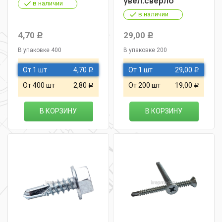
увел.сверло
в наличии
в наличии
4,70
29,00
Р
Р
В упаковке 400
В упаковке 200
От 1 шт
4,70
От 1 шт
29,00
Р
Р
От 400 шт
2,80
От 200 шт
19,00
Р
Р
В КОРЗИНУ
В КОРЗИНУ