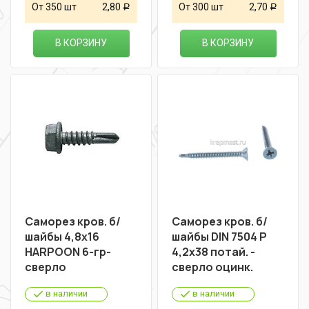
От 350 шт
2,80
От 300 шт
2,70
Р
Р
В КОРЗИНУ
В КОРЗИНУ
Саморез кров. б/
Саморез кров. б/
шайбы 4,8х16
шайбы DIN 7504 P
HARPOON 6-гр-
4,2х38 потай. -
сверло
сверло оцинк.
в наличии
в наличии