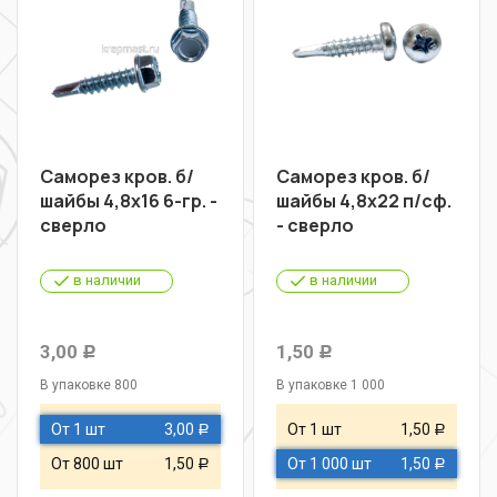
Саморез кров. б/
Саморез кров. б/
шайбы 4,8х16 6-гр. -
шайбы 4,8х22 п/сф.
сверло
- сверло
в наличии
в наличии
3,00
1,50
Р
Р
В упаковке 800
В упаковке 1 000
От 1 шт
3,00
От 1 шт
1,50
Р
Р
От 800 шт
1,50
От 1 000 шт
1,50
Р
Р