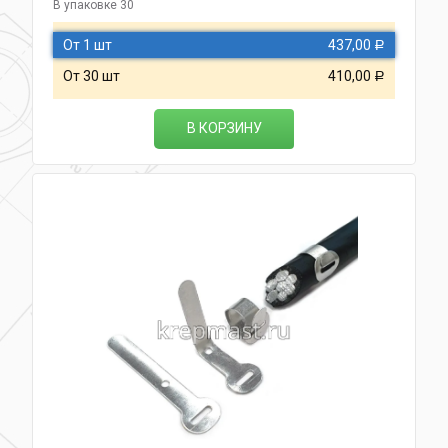
В упаковке 30
От 1 шт
437,00
Р
От 30 шт
410,00
Р
В КОРЗИНУ